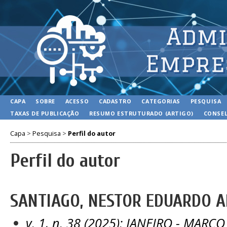
CAPA
SOBRE
ACESSO
CADASTRO
CATEGORIAS
PESQUISA
TAXAS DE PUBLICAÇÃO
RESUMO ESTRUTURADO (ARTIGO)
CONSEL
Capa
>
Pesquisa
>
Perfil do autor
Perfil do autor
SANTIAGO, NESTOR EDUARDO AR
v. 1, n. 38 (2025): JANEIRO - MARÇO