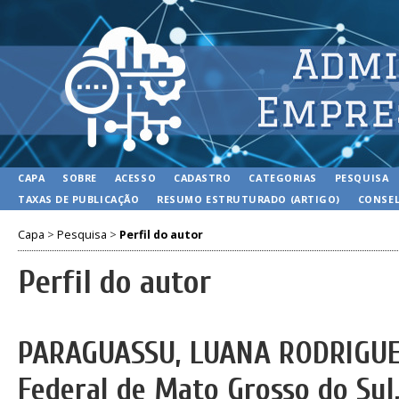
CAPA
SOBRE
ACESSO
CADASTRO
CATEGORIAS
PESQUISA
TAXAS DE PUBLICAÇÃO
RESUMO ESTRUTURADO (ARTIGO)
CONSEL
Capa
>
Pesquisa
>
Perfil do autor
Perfil do autor
PARAGUASSU, LUANA RODRIGUES
Federal de Mato Grosso do Sul,