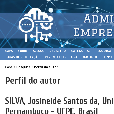
CAPA
SOBRE
ACESSO
CADASTRO
CATEGORIAS
PESQUISA
TAXAS DE PUBLICAÇÃO
RESUMO ESTRUTURADO (ARTIGO)
CONSEL
Capa
>
Pesquisa
>
Perfil do autor
Perfil do autor
SILVA, Josineide Santos da, Un
Pernambuco - UFPE, Brasil