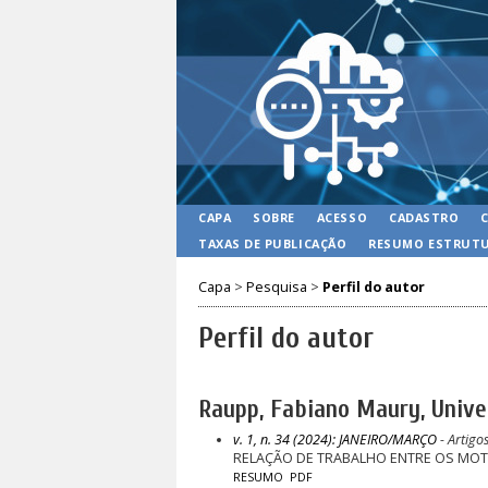
CAPA
SOBRE
ACESSO
CADASTRO
TAXAS DE PUBLICAÇÃO
RESUMO ESTRUTU
Capa
>
Pesquisa
>
Perfil do autor
Perfil do autor
Raupp, Fabiano Maury, Univer
v. 1, n. 34 (2024): JANEIRO/MARÇO
- Artigo
RELAÇÃO DE TRABALHO ENTRE OS MOTO
RESUMO
PDF