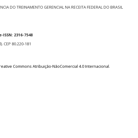
NCIA DO TREINAMENTO GERENCIAL NA RECEITA FEDERAL DO BRASIL
e-ISSN:
2316-7548
l). CEP 80.220-181
reative Commons Atribuição-NãoComercial 4.0 Internacional
.