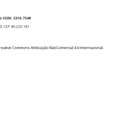
e-ISSN:
2316-7548
l). CEP 80.220-181
reative Commons Atribuição-NãoComercial 4.0 Internacional
.