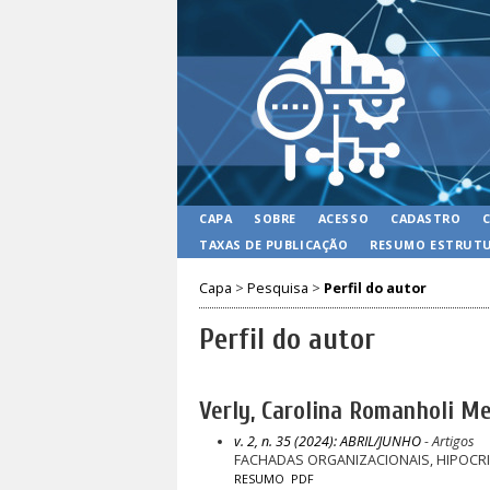
CAPA
SOBRE
ACESSO
CADASTRO
TAXAS DE PUBLICAÇÃO
RESUMO ESTRUTU
Capa
>
Pesquisa
>
Perfil do autor
Perfil do autor
Verly, Carolina Romanholi Me
v. 2, n. 35 (2024): ABRIL/JUNHO
- Artigos
FACHADAS ORGANIZACIONAIS, HIPOCRI
RESUMO
PDF