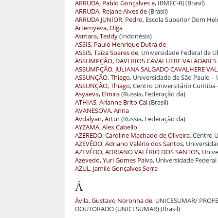
ARRUDA, Pablo Gonçalves e
, IBMEC-RJ (Brasil)
ARRUDA, Rejane Alves de
(Brasil)
ARRUDA JUNIOR, Pedro
, Escola Superior Dom Hel
Artemyeva, Olga
Asmara, Teddy
(Indonésia)
ASSIS, Paulo Henrique Dutra de
ASSIS, Taíza Soares de
, Universidade Federal de Ub
ASSUMPÇÃO, DAVI RIOS CAVALHERE VALADARES
ASSUMPÇÃO, JULIANA SALGADO CAVALHERE VAL
ASSUNÇÃO, Thiago
, Universidade de São Paulo – U
ASSUNÇÃO, Thiago
, Centro Universitário Curitiba
Asyaeva, Elmira
(Russia, Federação da)
ATHIAS, Arianne Brito Cal
(Brasil)
AVANESOVA, Anna
Avdalyan, Artur
(Russia, Federação da)
AYZAMA, Alex Cabello
AZEREDO, Caroline Machado de Oliveira
, Centro U
AZEVÊDO, Adriano Valério dos Santos
, Universida
AZEVÊDO, ADRIANO VALÉRIO DOS SANTOS
, Univ
Azevedo, Yuri Gomes Paiva
, Universidade Federal
AZUL, Jamile Gonçalves Serra
Á
Ávila, Gustavo Noronha de
, UNICESUMAR/ PROF
DOUTORADO (UNICESUMAR) (Brasil)