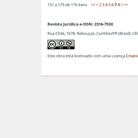
151 a 175 de 176 itens
<<
<
2
3
4
5
6
7
8
>
>>
Revista Jurídica e-ISSN: 2316-753X
Rua Chile, 1678, Rebouças, Curitiba/PR (Brasil). C
Este obra está licenciado com uma Licença
Creati