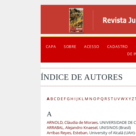
CAPA
SOBRE
ACESSO
CADASTRO
DE 
ÍNDICE DE AUTORES
A
B
C
D
E
F
G
H
I
J
K
L
M
N
O
P
Q
R
S
T
U
V
W
X
Y
Z
A
ARNOLD, Cláudia de Moraes
, UNIVERSIDADE DE C
ARRABAL, Alejandro Knaesel
, UNISINOS (Brasil)
Arribas Reyes, Esteban
, University of Alcalá (UAH