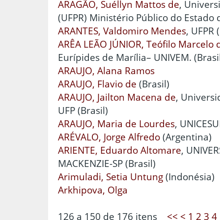
ARAGÃO, Suéllyn Mattos de
, Univer
(UFPR) Ministério Público do Estado 
ARANTES, Valdomiro Mendes
, UFPR (
ARÊA LEÃO JÚNIOR, Teófilo Marcelo 
Eurípides de Marília– UNIVEM. (Brasi
ARAUJO, Alana Ramos
ARAUJO, Flavio de
(Brasil)
ARAUJO, Jailton Macena de
, Univers
UFP (Brasil)
ARAUJO, Maria de Lourdes
, UNICESU
ARÉVALO, Jorge Alfredo
(Argentina)
ARIENTE, Eduardo Altomare
, UNIVE
MACKENZIE-SP (Brasil)
Arimuladi, Setia Untung
(Indonésia)
Arkhipova, Olga
126 a 150 de 176 itens
<<
<
1
2
3
4