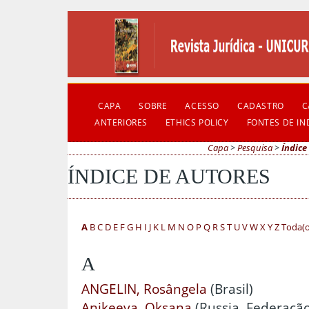
CAPA
SOBRE
ACESSO
CADASTRO
C
ANTERIORES
ETHICS POLICY
FONTES DE I
Capa
>
Pesquisa
>
Índice
ÍNDICE DE AUTORES
A
B
C
D
E
F
G
H
I
J
K
L
M
N
O
P
Q
R
S
T
U
V
W
X
Y
Z
Toda(o
A
ANGELIN, Rosângela
(Brasil)
Anikeeva, Oksana
(Russia, Federação