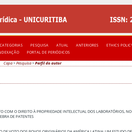
CATEGORIAS
PESQUISA
ATUAL
ANTERIORES
ETHICS POLIC
INDEXAÇÃO
PORTAL DE PERIÓDICOS
Capa
>
Pesquisa
>
Perfil do autor
NTO COM O DIREITO À PROPRIEDADE INTELECTUAL DOS LABORATÓRIOS, N
UEBRA DE PATENTES
IO DE VOTO DOS POVOS ORIGINÁRIOS DA AMÉRICA LATINA: UM ESTUDO DE