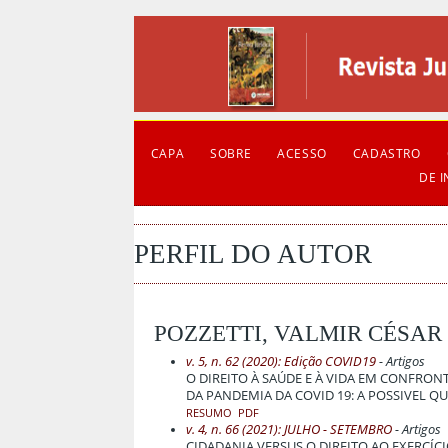
CAPA
SOBRE
ACESSO
CADASTRO
DE 
PERFIL DO AUTOR
POZZETTI, VALMIR CÉSAR
v. 5, n. 62 (2020): Edição COVID19
- Artigos
O DIREITO À SAÚDE E À VIDA EM CONFRO
DA PANDEMIA DA COVID 19: A POSSIVEL Q
RESUMO
PDF
v. 4, n. 66 (2021): JULHO - SETEMBRO
- Artigos
CIDADANIA VERSUS O DIREITO AO EXERCÍC