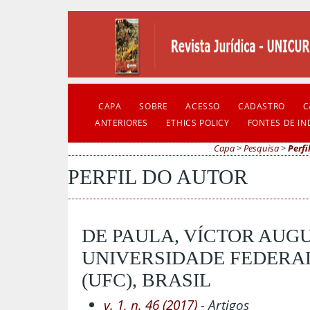
CAPA
SOBRE
ACESSO
CADASTRO
C
ANTERIORES
ETHICS POLICY
FONTES DE I
Capa
>
Pesquisa
>
Perfi
PERFIL DO AUTOR
DE PAULA, VÍCTOR AUG
UNIVERSIDADE FEDERA
(UFC), BRASIL
v. 1, n. 46 (2017)
- Artigos