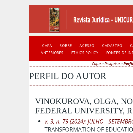
CAPA
SOBRE
ACESSO
CADASTRO
C
ANTERIORES
ETHICS POLICY
FONTES DE I
Capa
>
Pesquisa
>
Perfi
PERFIL DO AUTOR
VINOKUROVA, OLGA, N
FEDERAL UNIVERSITY, R
v. 3, n. 79 (2024): JULHO - SETEMBR
TRANSFORMATION OF EDUCATION