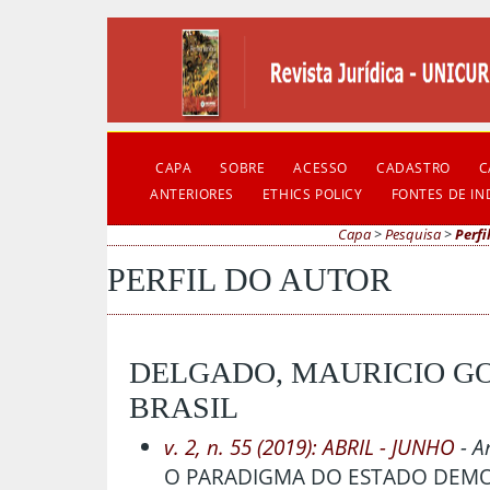
CAPA
SOBRE
ACESSO
CADASTRO
C
ANTERIORES
ETHICS POLICY
FONTES DE I
Capa
>
Pesquisa
>
Perfi
PERFIL DO AUTOR
DELGADO, MAURICIO GO
BRASIL
v. 2, n. 55 (2019): ABRIL - JUNHO
- A
O PARADIGMA DO ESTADO DEMOC