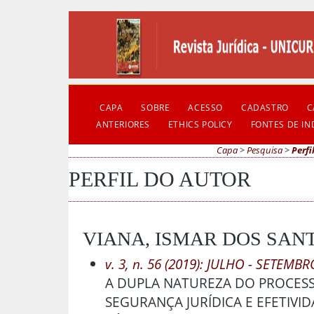
CAPA
SOBRE
ACESSO
CADASTRO
C
ANTERIORES
ETHICS POLICY
FONTES DE I
Capa
>
Pesquisa
>
Perfi
PERFIL DO AUTOR
VIANA, ISMAR DOS SANT
v. 3, n. 56 (2019): JULHO - SETEMBR
A DUPLA NATUREZA DO PROCES
SEGURANÇA JURÍDICA E EFETIVID