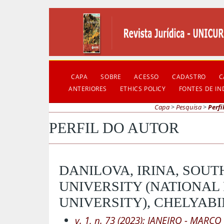
CAPA
SOBRE
ACESSO
CADASTRO
C
ANTERIORES
ETHICS POLICY
FONTES DE I
Capa
>
Pesquisa
>
Perfi
PERFIL DO AUTOR
DANILOVA, IRINA, SOUT
UNIVERSITY (NATIONAL
UNIVERSITY), CHELYABI
v. 1, n. 73 (2023): JANEIRO - MARÇO