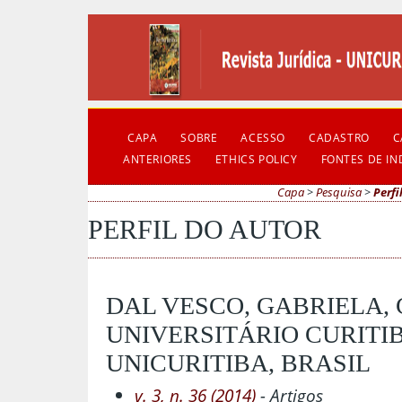
CAPA
SOBRE
ACESSO
CADASTRO
C
ANTERIORES
ETHICS POLICY
FONTES DE I
Capa
>
Pesquisa
>
Perfi
PERFIL DO AUTOR
DAL VESCO, GABRIELA,
UNIVERSITÁRIO CURITIB
UNICURITIBA, BRASIL
v. 3, n. 36 (2014)
- Artigos