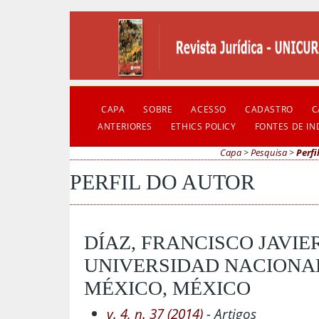
CAPA
SOBRE
ACESSO
CADASTRO
C
ANTERIORES
ETHICS POLICY
FONTES DE I
Capa
>
Pesquisa
>
Perfi
PERFIL DO AUTOR
DÍAZ, FRANCISCO JAVIE
UNIVERSIDAD NACIONA
MÉXICO, MÉXICO
v. 4, n. 37 (2014)
- Artigos