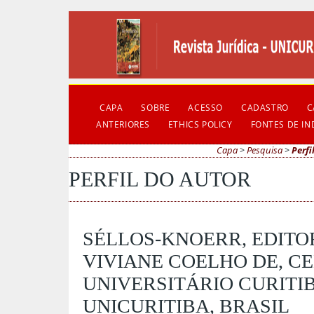
CAPA
SOBRE
ACESSO
CADASTRO
C
ANTERIORES
ETHICS POLICY
FONTES DE I
Capa
>
Pesquisa
>
Perfi
PERFIL DO AUTOR
SÉLLOS-KNOERR, EDITOR
VIVIANE COELHO DE, C
UNIVERSITÁRIO CURITIB
UNICURITIBA, BRASIL