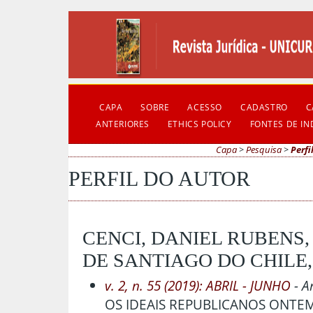
CAPA
SOBRE
ACESSO
CADASTRO
C
ANTERIORES
ETHICS POLICY
FONTES DE I
Capa
>
Pesquisa
>
Perfi
PERFIL DO AUTOR
CENCI, DANIEL RUBENS
DE SANTIAGO DO CHILE,
v. 2, n. 55 (2019): ABRIL - JUNHO
- A
OS IDEAIS REPUBLICANOS ONTEM