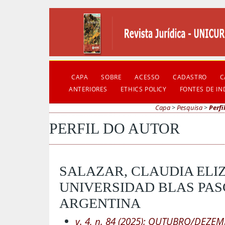
CAPA
SOBRE
ACESSO
CADASTRO
C
ANTERIORES
ETHICS POLICY
FONTES DE I
Capa
>
Pesquisa
>
Perfi
PERFIL DO AUTOR
SALAZAR, CLAUDIA ELI
UNIVERSIDAD BLAS PAS
ARGENTINA
v. 4, n. 84 (2025): OUTUBRO/DEZE