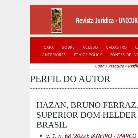
CAPA
SOBRE
ACESSO
CADASTRO
C
ANTERIORES
ETHICS POLICY
FONTES DE I
Capa
>
Pesquisa
>
Perfi
PERFIL DO AUTOR
HAZAN, BRUNO FERRAZ,
SUPERIOR DOM HELDER
BRASIL
v. 1, n. 68 (2022): JANEIRO - MARÇO