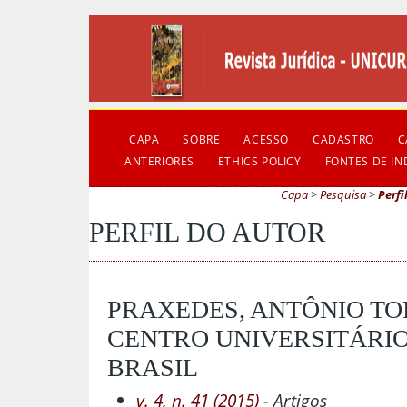
CAPA
SOBRE
ACESSO
CADASTRO
C
ANTERIORES
ETHICS POLICY
FONTES DE I
Capa
>
Pesquisa
>
Perfi
PERFIL DO AUTOR
PRAXEDES, ANTÔNIO TO
CENTRO UNIVERSITÁRIO
BRASIL
v. 4, n. 41 (2015)
- Artigos