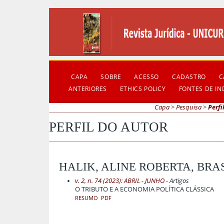
CAPA
SOBRE
ACESSO
CADASTRO
C
ANTERIORES
ETHICS POLICY
FONTES DE I
Capa
>
Pesquisa
>
Perfi
PERFIL DO AUTOR
HALIK, ALINE ROBERTA, BRA
v. 2, n. 74 (2023): ABRIL - JUNHO
- Artigos
O TRIBUTO E A ECONOMIA POLÍTICA CLÁSSICA
RESUMO
PDF