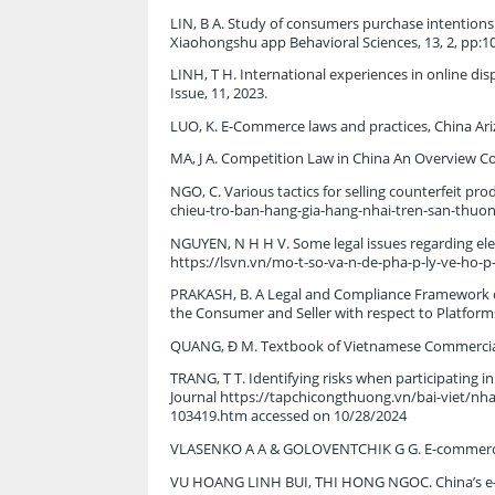
LIN, B A. Study of consumers purchase intention
Xiaohongshu app Behavioral Sciences, 13, 2, pp:10
LINH, T H. International experiences in online di
Issue, 11, 2023.
LUO, K. E-Commerce laws and practices, China Ariz 
MA, J A. Competition Law in China An Overview Co
NGO, C. Various tactics for selling counterfeit 
chieu-tro-ban-hang-gia-hang-nhai-tren-san-thuo
NGUYEN, N H H V. Some legal issues regarding el
https://lsvn.vn/mo-t-so-va-n-de-pha-p-ly-ve-ho-
PRAKASH, B. A Legal and Compliance Framework o
the Consumer and Seller with respect to Platform
QUANG, Đ M. Textbook of Vietnamese Commercial 
TRANG, T T. Identifying risks when participating
Journal https://tapchicongthuong.vn/bai-viet/nh
103419.htm accessed on 10/28/2024
VLASENKO A A & GOLOVENTCHIK G G. E-commerce of
VU HOANG LINH BUI, THI HONG NGOC. China’s e-