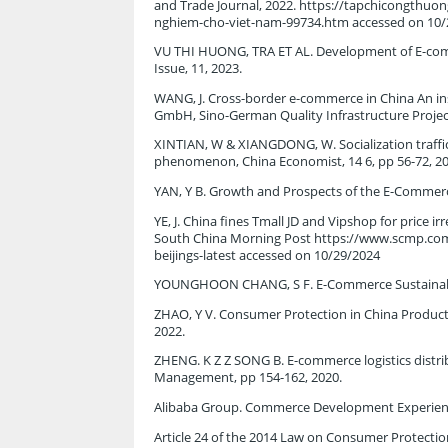
and Trade Journal, 2022. https://tapchicongthuo
nghiem-cho-viet-nam-99734.htm accessed on 10/
VU THI HUONG, TRA ET AL. Development of E-comm
Issue, 11, 2023.
WANG, J. Cross-border e-commerce in China An ins
GmbH, Sino-German Quality Infrastructure Projec
XINTIAN, W & XIANGDONG, W. Socialization traffi
phenomenon, China Economist, 14 6, pp 56-72, 20
YAN, Y B. Growth and Prospects of the E-Commerce 
YE, J. China fines Tmall JD and Vipshop for price i
South China Morning Post https://www.scmp.com/te
beijings-latest accessed on 10/29/2024
YOUNGHOON CHANG, S F. E-Commerce Sustainability
ZHAO, Y V. Consumer Protection in China Product 
2022.
ZHENG. K Z Z SONG B. E-commerce logistics distri
Management, pp 154-162, 2020.
Alibaba Group. Commerce Development Experienc
Article 24 of the 2014 Law on Consumer Protectio