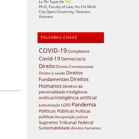
Le Thi Tuyet Ha
Ph.D, Faculty of Law, Ho Chi Minh
City Open University, Vietnam.
Vietnam
PALAVRAS-CHAVE
COVID-19
Compliance
Covid-19
Democracia
Direito
Direito Constitucional
Direitos
Direito à saúde
Direitos
Fundamentais
Humanos
Direitos da
personalidade
Inteligência
Inteligência artificial
Artificial
Pandemia
LGPD
Judicialização
Políticas Públicas
Políticas
públicas
Recuperação judicial
Supremo Tribunal Federal
Sustentabilidade
direitos humanos