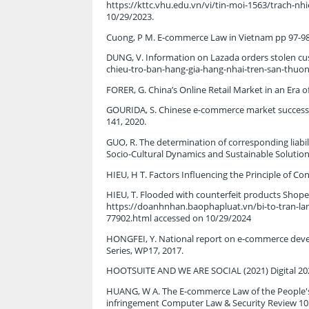
https://kttc.vhu.edu.vn/vi/tin-moi-1563/trach-n
10/29/2023.
Cuong, P M. E-commerce Law in Vietnam pp 97-98 
DUNG, V. Information on Lazada orders stolen c
chieu-tro-ban-hang-gia-hang-nhai-tren-san-thuon
FORER, G. China’s Online Retail Market in an Era o
GOURIDA, S. Chinese e-commerce market success ev
141, 2020.
GUO, R. The determination of corresponding liabi
Socio-Cultural Dynamics and Sustainable Solution
HIEU, H T. Factors Influencing the Principle of 
HIEU, T. Flooded with counterfeit products Shopee 
https://doanhnhan.baophapluat.vn/bi-to-tran-la
77902.html accessed on 10/29/2024
HONGFEI, Y. National report on e-commerce deve
Series, WP17, 2017.
HOOTSUITE AND WE ARE SOCIAL (2021) Digital 202
HUANG, W A. The E-commerce Law of the People's R
infringement Computer Law & Security Review 10534