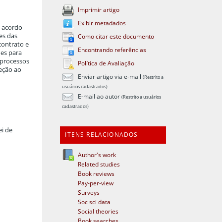
Imprimir artigo
Exibir metadados
e acordo
es das
Como citar este documento
contrato e
Encontrando referências
ões para
 processos
Política de Avaliação
teção ao
Enviar artigo via e-mail
(Restrito a
usuários cadastrados)
E-mail ao autor
(Restrito a usuários
cadastrados)
ei de
ITENS RELACIONADOS
Author's work
Related studies
Book reviews
Pay-per-view
Surveys
Soc sci data
Social theories
Book searches