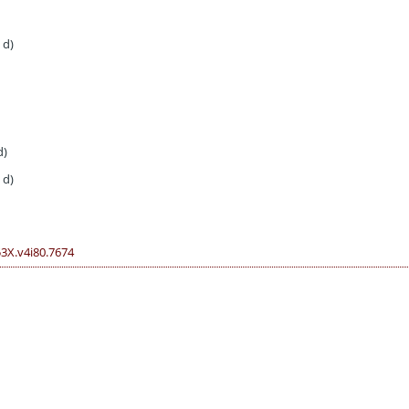
 d)
d)
 d)
53X.v4i80.7674