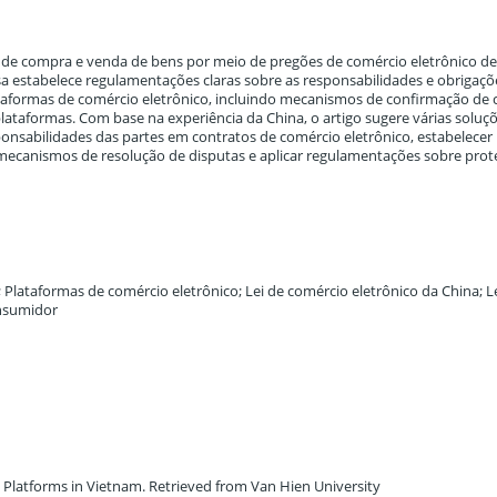
s de compra e venda de bens por meio de pregões de comércio eletrônico d
sa estabelece regulamentações claras sobre as responsabilidades e obrigaçõ
taformas de comércio eletrônico, incluindo mecanismos de confirmação de 
ataformas. Com base na experiência da China, o artigo sugere várias soluç
sponsabilidades das partes em contratos de comércio eletrônico, estabelecer
 mecanismos de resolução de disputas e aplicar regulamentações sobre pro
lataformas de comércio eletrônico; Lei de comércio eletrônico da China; L
onsumidor
e Platforms in Vietnam. Retrieved from Van Hien University