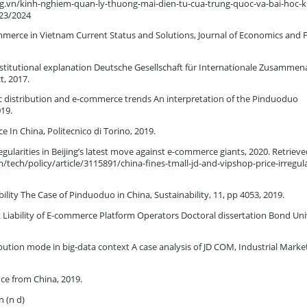
ng.vn/kinh-nghiem-quan-ly-thuong-mai-dien-tu-cua-trung-quoc-va-bai-hoc-k
23/2024
erce in Vietnam Current Status and Solutions, Journal of Economics and 
titutional explanation Deutsche Gesellschaft für Internationale Zusammena
t, 2017.
c distribution and e-commerce trends An interpretation of the Pinduoduo
19.
In China, Politecnico di Torino, 2019.
rregularities in Beijing’s latest move against e-commerce giants, 2020. Retriev
ch/policy/article/3115891/china-fines-tmall-jd-and-vipshop-price-irregular
 The Case of Pinduoduo in China, Sustainability, 11, pp 4053, 2019.
Liability of E-commerce Platform Operators Doctoral dissertation Bond Univ
bution mode in big-data context A case analysis of JD COM, Industrial Marke
e from China, 2019.
n (n d)