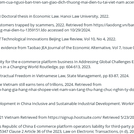
hiem-cua-nguoi-ban-tren-san-giao-dich-thuong-mai-dien-tu-tai-viet-nam acc
Doctoral thesis in Economic Law. Hanoi Law University, 2022.
ustomers trapped by scammers, 2022. Retrieved from https://laodong.vn/ba
g-mai-dien-tu-1359151.ldo accessed on 10/29/2024.
f Technological Innovations Beijing Law Review, Vol 10, No 4, 2022.
idence from Taobao JEA Journal of the Economic Alternative, Vol 7, Issue 0
lity for the e-commerce platform business In Addressing Global Challenges 
s in a Changing World Routledge, pp: 604-613, 2023.
Contractual Freedom in Vietnamese Law, State Management, pp 83-87, 2024.
Vietnam still earns tens of trillions, 2024. Retrieved from
n-hang-gia-hang-nhai-shopee-viet-nam-van-tang-thu-hang-chuc-nghin-ty-d
lopment in China Inclusive and Sustainable Industrial Development. Worki
1 Vietnam Retrieved from https://signup.hootsuite.com/ Retrieved 5/23/2
epublic of China E-commerce platform operators liability for third-party 
7 Clause 2 Article 36 of the 2023, Law on Electronic Transactions, (n d), 20