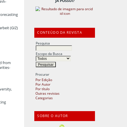
JÁ POSSUI?
inh-
Forecasting
rbeit (GIZ)
CONTEÚDO DA REVISTA
Pesquisa
Escopo da Busca
ed from
ities-
Procurar
Por Edição
Por Autor
Por título
ersity,
Outras revistas
Categorias
ting
SOBRE O AUTOR