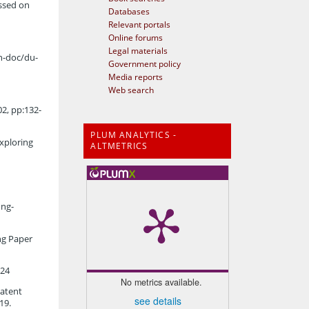
essed on
Databases
Relevant portals
Online forums
Legal materials
n-doc/du-
Government policy
Media reports
Web search
2, pp:132-
PLUM ANALYTICS -
Exploring
ALTMETRICS
ong-
ng Paper
024
No metrics available.
patent
see details
19.