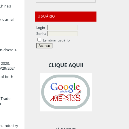
China’s
USUÁRIO
 Journal
Login
Senha
Lembrar usuário
an-doc/du-
 2023.
CLIQUE AQUI!
0/29/2024
 of both
 Trade
n-
, Industry