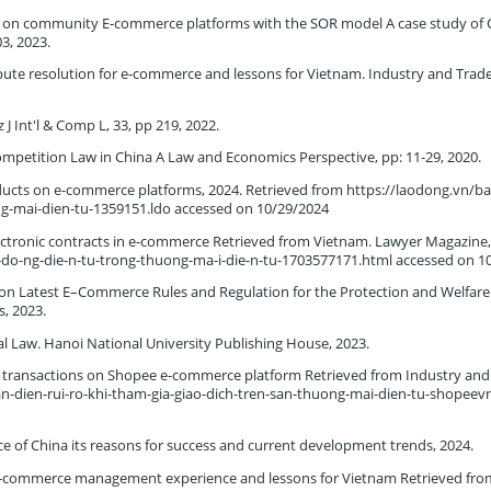
s on community E-commerce platforms with the SOR model A case study of 
3, 2023.
spute resolution for e-commerce and lessons for Vietnam. Industry and Trade
J Int'l & Comp L, 33, pp 219, 2022.
mpetition Law in China A Law and Economics Perspective, pp: 11-29, 2020.
products on e-commerce platforms, 2024. Retrieved from https://laodong.vn/b
ng-mai-dien-tu-1359151.ldo accessed on 10/29/2024
ectronic contracts in e-commerce Retrieved from Vietnam. Lawyer Magazine,
p-do-ng-die-n-tu-trong-thuong-ma-i-die-n-tu-1703577171.html accessed on 1
n Latest E–Commerce Rules and Regulation for the Protection and Welfare
s, 2023.
Law. Hanoi National University Publishing House, 2023.
 in transactions on Shopee e-commerce platform Retrieved from Industry and
an-dien-rui-ro-khi-tham-gia-giao-dich-tren-san-thuong-mai-dien-tu-shopeev
 China its reasons for success and current development trends, 2024.
commerce management experience and lessons for Vietnam Retrieved from