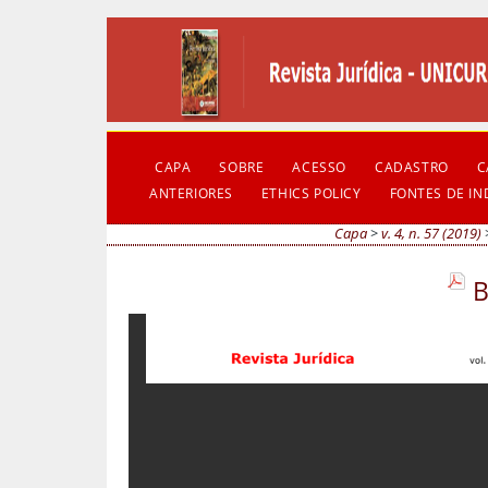
CAPA
SOBRE
ACESSO
CADASTRO
C
ANTERIORES
ETHICS POLICY
FONTES DE I
Capa
>
v. 4, n. 57 (2019)
B