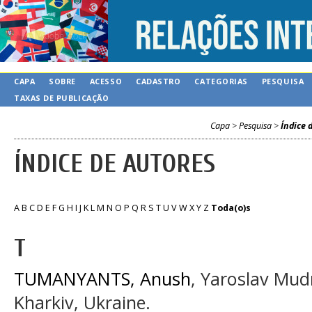
CAPA
SOBRE
ACESSO
CADASTRO
CATEGORIAS
PESQUISA
TAXAS DE PUBLICAÇÃO
Capa
>
Pesquisa
>
Índice 
ÍNDICE DE AUTORES
A
B
C
D
E
F
G
H
I
J
K
L
M
N
O
P
Q
R
S
T
U
V
W
X
Y
Z
Toda(o)s
T
TUMANYANTS, Anush
, Yaroslav Mud
Kharkiv, Ukraine.