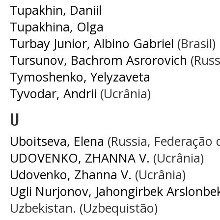
Tupakhin, Daniil
Tupakhina, Olga
Turbay Junior, Albino Gabriel
(Brasil)
Tursunov, Bachrom Asrorovich
(Russ
Tymoshenko, Yelyzaveta
Tyvodar, Andrii
(Ucrânia)
U
Uboitseva, Elena
(Russia, Federação 
UDOVENKO, ZHАNNА V.
(Ucrânia)
Udovenko, Zhаnnа V.
(Ucrânia)
Ugli Nurjonov, Jahongirbek Arslonbe
Uzbekistan. (Uzbequistão)