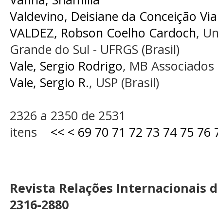
Valdevino, Deisiane da Conceição Vi
VALDEZ, Robson Coelho Cardoch
, U
Grande do Sul - UFRGS (Brasil)
Vale, Sergio Rodrigo
, MB Associados (
Vale, Sergio R.
, USP (Brasil)
2326 a 2350 de 2531
itens
<<
<
69
70
71
72
73
74
75
76
Revista Relações Internacionais 
2316-2880