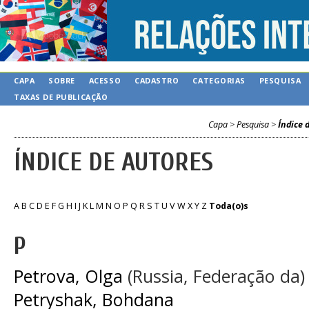
CAPA
SOBRE
ACESSO
CADASTRO
CATEGORIAS
PESQUISA
TAXAS DE PUBLICAÇÃO
Capa
>
Pesquisa
>
Índice 
ÍNDICE DE AUTORES
A
B
C
D
E
F
G
H
I
J
K
L
M
N
O
P
Q
R
S
T
U
V
W
X
Y
Z
Toda(o)s
P
Petrova, Olga
(Russia, Federação da)
Petryshak, Bohdana