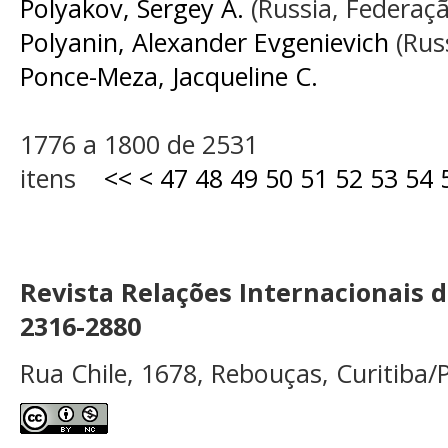
Polyakov, Sergey A.
(Russia, Federaçã
Polyanin, Alexander Evgenievich
(Rus
Ponce-Meza, Jacqueline C.
1776 a 1800 de 2531
itens
<<
<
47
48
49
50
51
52
53
54
Revista Relações Internacionais 
2316-2880
Rua Chile, 1678, Rebouças, Curitiba/P