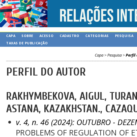
CAPA
SOBRE
ACESSO
CADASTRO
CATEGORIAS
PESQUISA
TAXAS DE PUBLICAÇÃO
Capa
>
Pesquisa
>
Perfil
PERFIL DO AUTOR
RAKHYMBEKOVA, AIGUL, TURAN
ASTANA, KAZAKHSTAN., CAZAQ
v. 4, n. 46 (2024): OUTUBRO - DEZ
PROBLEMS OF REGULATION OF E